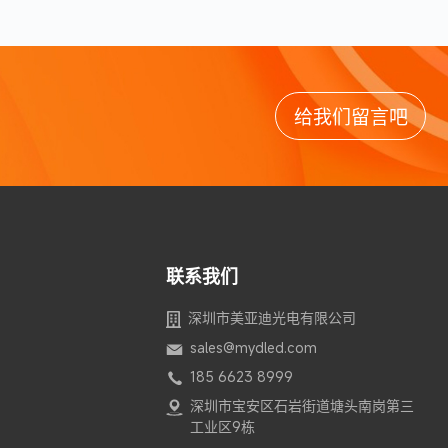
给我们留言吧
联系我们
深圳市美亚迪光电有限公司
sales@mydled.com
185 6623 8999
深圳市宝安区石岩街道塘头南岗第三
工业区9栋