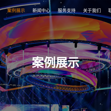
案例展示
新闻中心
服务支持
关于我们
发布前沿LED产品，激发
立，是一家国家级高新技术
统矩形的限制，提供无限的设
沿，提供全球知名的项目，将
装指南。通过安全门户网站即
展里程碑事件及团队卓越
。公司在深圳、湖北、广
或艺术要求。这些量身定制的
迪以解决复杂的设计挑战而闻
小时服务。
过EMC Calss A认证）
屏领域的突破与成长！
达36万平方米，员工数量
合，可无缝集成到曲面、不规
宁万象城10周年等标志性项
室内外商业媒体、体育场
OB）
创意等领域。
案例展示