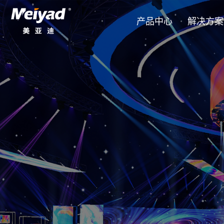
产品中心
解决方案
LED柔性屏系列
创意定制
创意定制
公司新闻
产品资料下载
公司概况
户内MP系列 320*160mm
美亚迪公司动态聚焦企业创新征程：持续
深圳市美亚迪光电有限公司于2011年成
美亚迪创意定制LED显示屏突破了传
美亚迪站在LED显示屏创意定制的前
获取详细的产品目录、技术规格和安
员工自主创新实践；同步分享全球业务拓
企业，集研发、生产、销售及服务于一体
计可能性，以满足独特的建筑、品牌
尖端技术与创意视野融为一体。美亚
时下载。面向全球客户，全天候24
户内MX-Pro系列 240*120mm（通
异形定制系列
CAVE沉浸式
CAVE沉浸式
行业新闻
荣誉资质
成果。诚邀您共同见证我们在LED显示
西、四川设有四大生产基地，总占地面积
解决方案将尖端工程与艺术视野相结
名，完成了国庆70周年湖北彩车、南
户内MX系列 240*120mm
超过2000人。美亚迪的产品广泛应用于
则结构中。
目。
模组批发系列
裸眼3D
裸眼3D
技术交流
企业文化
户内MC系列 300*168.75mm（C
馆、舞台表演、高校教育、军工以及异形
LED小间距系列
户外传媒
户外传媒
全球招商
户外MS系列 256*128mm
LED透明屏系列
户内商显
户内商显
视频中心
LED固装屏系列
展览展示
展览展示
LED租赁屏系列
舞美租赁
舞美租赁
一体机系列