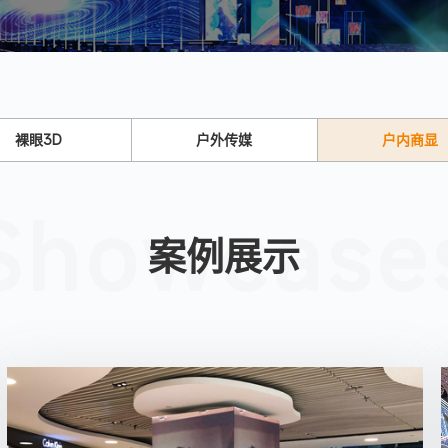
裸眼3D
户外传媒
户内商显
Showcase
案例展示