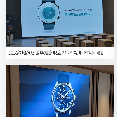
武汉绿地缤纷城华为旗舰店P1.25高清LED小间距