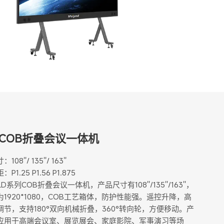
ld COB折叠会议一体机
08''/ 135''/ 163''
P1.25 P1.56 P1.875
LD系列COB折叠会议一体机，产品尺寸有108''/135''/163''，
1920*1080，COB工艺箱体，防护性能强。遥控升降，高
调节，支持180°双向机械折叠，360°转向轮，方便移动。产
应用于高端会议室、展览展会、家庭影院、军事演习等场