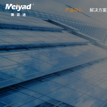
产品中心
解决方案
LED柔性屏系列
创意定制
创意定制
公司新闻
产品资料下载
公司概况
户内MP系列 320*160mm
美亚迪公司动态聚焦企业创新征程：持续
深圳市美亚迪光电有限公司于2011年成
美亚迪创意定制LED显示屏突破了传
美亚迪站在LED显示屏创意定制的前
获取详细的产品目录、技术规格和安
员工自主创新实践；同步分享全球业务拓
企业，集研发、生产、销售及服务于一体
计可能性，以满足独特的建筑、品牌
尖端技术与创意视野融为一体。美亚
时下载。面向全球客户，全天候24
户内MX-Pro系列 240*120mm（通
异形定制系列
CAVE沉浸式
CAVE沉浸式
行业新闻
荣誉资质
成果。诚邀您共同见证我们在LED显示
西、四川设有四大生产基地，总占地面积
解决方案将尖端工程与艺术视野相结
名，完成了国庆70周年湖北彩车、南
户内MX系列 240*120mm
超过2000人。美亚迪的产品广泛应用于
则结构中。
目。
模组批发系列
裸眼3D
裸眼3D
技术交流
企业文化
户内MC系列 300*168.75mm（C
馆、舞台表演、高校教育、军工以及异形
LED小间距系列
户外传媒
户外传媒
全球招商
户外MS系列 256*128mm
LED透明屏系列
户内商显
户内商显
视频中心
LED固装屏系列
展览展示
展览展示
LED租赁屏系列
舞美租赁
舞美租赁
一体机系列