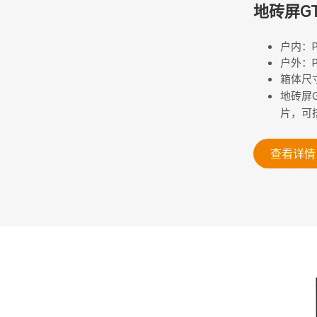
地砖屏GT
户内：P2.
户外：P3.
箱体尺寸
地砖屏
片，可
查看详情