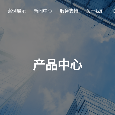
案例展示
新闻中心
服务支持
关于我们
发布前沿LED产品，激发
立，是一家国家级高新技术
统矩形的限制，提供无限的设
沿，提供全球知名的项目，将
装指南。通过安全门户网站即
展里程碑事件及团队卓越
。公司在深圳、湖北、广
或艺术要求。这些量身定制的
迪以解决复杂的设计挑战而闻
小时服务。
过EMC Calss A认证）
屏领域的突破与成长！
达36万平方米，员工数量
合，可无缝集成到曲面、不规
宁万象城10周年等标志性项
室内外商业媒体、体育场
OB）
创意等领域。
产品中心