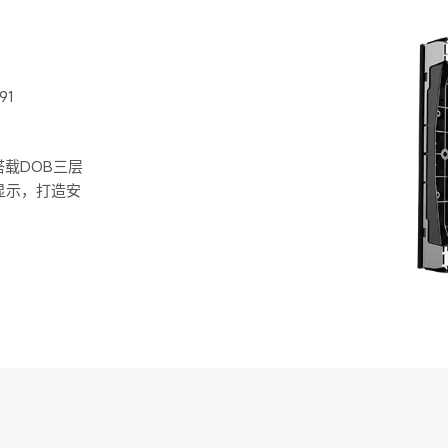
91
载DOB三层
显示，打造安